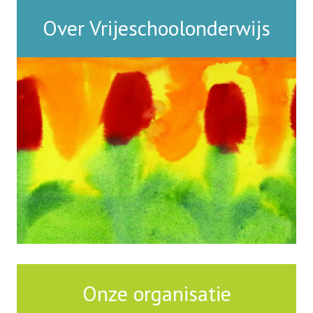
Over Vrijeschoolonderwijs
Onderwijs gaat verder dan alleen goed
leren lezen of rekenen. Onderwijs staat
ook in dienst van de
persoonlijkheidsvorming, zowel
individueel als in relatie tot de sociale
gemeenschap. De vrijeschool wil in het
leven van een kind van betekenis zijn.
Onze organisatie