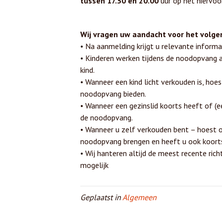
tussen 17.30 en 20.00
uur op het hiervo
Wij vragen uw aandacht voor het volge
• Na aanmelding krijgt u relevante inform
• Kinderen werken tijdens de noodopvang 
kind.
• Wanneer een kind licht verkouden is, hoe
noodopvang bieden.
• Wanneer een gezinslid koorts heeft of (
de noodopvang.
• Wanneer u zelf verkouden bent – hoest of
noodopvang brengen en heeft u ook koort
• Wij hanteren altijd de meest recente rich
mogelijk
Geplaatst in
Algemeen