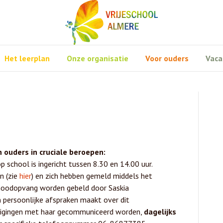
Het leerplan
Onze organisatie
Voor ouders
Vaca
 ouders in cruciale beroepen:
 school is ingericht tussen 8.30 en 14.00 uur.
n (zie
hier
) en zich hebben gemeld middels het
 noodopvang worden gebeld door Saskia
n persoonlijke afspraken maakt over dit
jzigingen met haar gecommuniceerd worden,
dagelijks