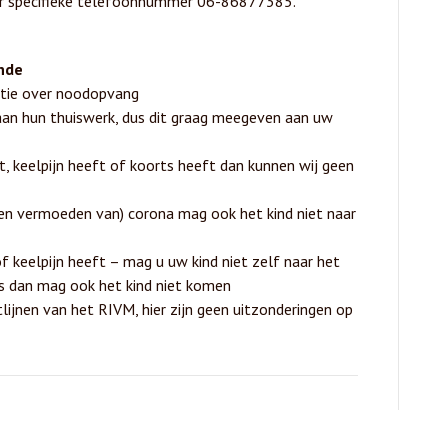
or specifieke telefoonnummer 06-86877385.
nde
atie over noodopvang
aan hun thuiswerk, dus dit graag meegeven aan uw
st, keelpijn heeft of koorts heeft dan kunnen wij geen
een vermoeden van) corona mag ook het kind niet naar
 keelpijn heeft – mag u uw kind niet zelf naar het
s dan mag ook het kind niet komen
tlijnen van het RIVM, hier zijn geen uitzonderingen op