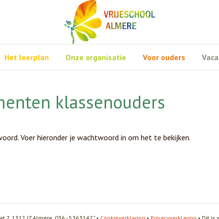
Het leerplan
Onze organisatie
Voor ouders
Vaca
enten klassenouders
ord. Voer hieronder je wachtwoord in om het te bekijken.
at 7, 1312 JZ Almere, 036 - 5363147 " •
Cookieverklaring
•
Privacyverklaring
• Dit is