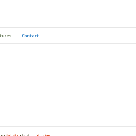
tures
Contact
 een
Hebsite
• Hosting:
Xolution