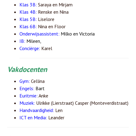
Klas 3B:
Saraya en Mirjam
Klas 4B:
Renske en Nina
Klas 5B:
Liselore
Klas 6B:
Nina en Floor
Onderwijsassistent:
Milko en Victoria
IB:
Mileen,
Conciërge:
Karel
Vakdocenten
Gym:
Cellina
Engels:
Bart
Euritmie:
Anke
Muziek:
Ulrikke (Lierstraat) Casper (Monteverdistraat)
Handvaardigheid:
Len
ICT en Media:
Leander