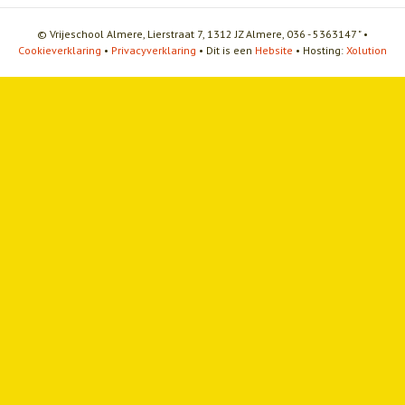
© Vrijeschool Almere, Lierstraat 7, 1312 JZ Almere, 036 - 5363147 " •
Cookieverklaring
•
Privacyverklaring
• Dit is een
Hebsite
• Hosting:
Xolution