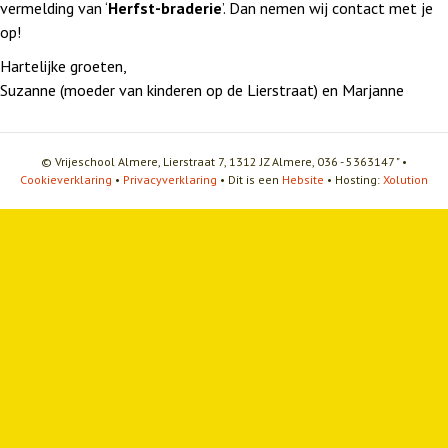
vermelding van
‘
Herfst-braderie
’. Dan nemen wij contact met je
op!
Hartelijke groeten,
Suzanne (moeder van kinderen op de Lierstraat) en Marjanne
© Vrijeschool Almere, Lierstraat 7, 1312 JZ Almere, 036 - 5363147 " •
Cookieverklaring
•
Privacyverklaring
• Dit is een
Hebsite
• Hosting:
Xolution