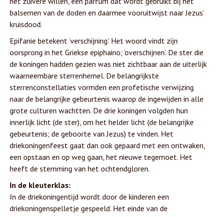
het zuivere willen, een parfum dat wordt gebruikt bij het
balsemen van de doden en daarmee vooruitwijst naar Jezus’
kruisdood.
Epifanie betekent ‘verschijning’. Het woord vindt zijn
oorsprong in het Griekse epiphaino; ‘overschijnen’. De ster die
de koningen hadden gezien was niet zichtbaar aan de uiterlijk
waarneembare sterrenhemel. De belangrijkste
sterrenconstellaties vormden een profetische verwijzing
naar de belangrijke gebeurtenis waarop de ingewijden in alle
grote culturen wachtten. De drie koningen volgden hun
innerlijk licht (de ster), om het helder licht (de belangrijke
gebeurtenis; de geboorte van Jezus) te vinden. Het
driekoningenfeest gaat dan ook gepaard met een ontwaken,
een opstaan en op weg gaan, het nieuwe tegemoet. Het
heeft de stemming van het ochtendgloren.
In de kleuterklas:
In de driekoningentijd wordt door de kinderen een
driekoningenspelletje gespeeld. Het einde van de