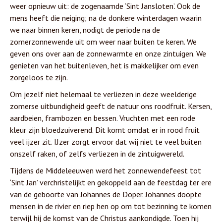
weer opnieuw uit: de zogenaamde ‘Sint Jansloten’. Ook de
mens heeft die neiging; na de donkere winterdagen waarin
we naar binnen keren, nodigt de periode na de
zomerzonnewende uit om weer naar buiten te keren. We
geven ons over aan de zonnewarmte en onze zintuigen. We
genieten van het buitenleven, het is makkelijker om even
zorgeloos te zijn.
Om jezelf niet helemaal te verliezen in deze weelderige
zomerse uitbundigheid geeft de natuur ons roodfruit. Kersen,
aardbeien, frambozen en bessen. Vruchten met een rode
kleur zijn bloedzuiverend. Dit komt omdat er in rood fruit
veel ijzer zit. IJzer zorgt ervoor dat wij niet te veel buiten
onszelf raken, of zelfs verliezen in de zintuigwereld.
Tijdens de Middeleeuwen werd het zonnewendefeest tot
‘Sint Jan’ verchristelijkt en gekoppeld aan de feestdag ter ere
van de geboorte van Johannes de Doper. Johannes doopte
mensen in de rivier en riep hen op om tot bezinning te komen
terwijl hij de komst van de Christus aankondigde. Toen hij