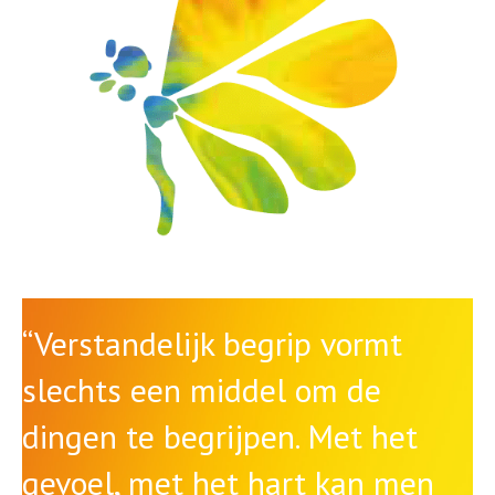
“Verstandelijk begrip vormt
slechts een middel om de
dingen te begrijpen. Met het
gevoel, met het hart kan men