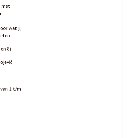
n met
n
oor wat jij
weten
 en 8)
ojević
van 1 t/m