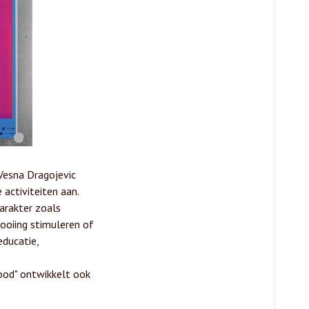
Vesna Dragojevic
 activiteiten aan.
arakter zoals
looiing stimuleren of
educatie,
ood" ontwikkelt ook