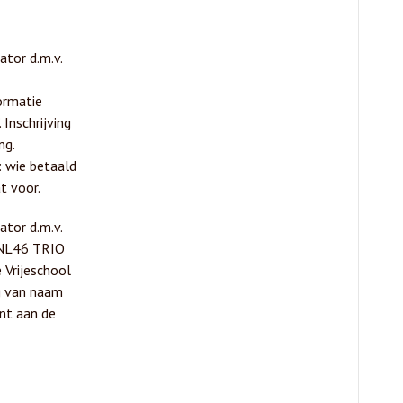
ator d.m.v.
ormatie
 Inschrijving
ng.
: wie betaald
t voor.
ator d.m.v.
 NL46 TRIO
Vrijeschool
g van naam
nt aan de