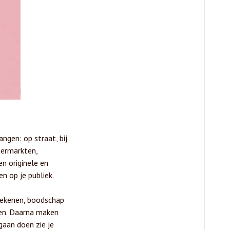
angen: op straat, bij
permarkten,
en originele en
n op je publiek.
tekenen, boodschap
en. Daarna maken
gaan doen zie je