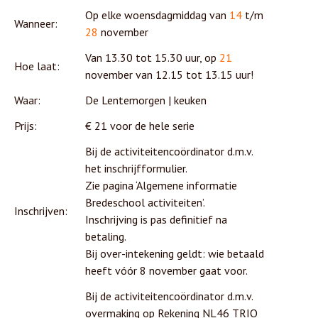
Op elke woensdagmiddag van
14
t/m
Wanneer:
28
november
Van 13.30 tot 15.30 uur, op
21
Hoe laat:
november van 12.15 tot 13.15 uur!
Waar:
De Lentemorgen | keuken
Prijs:
€ 21 voor de hele serie
Bij de activiteitencoördinator d.m.v.
het inschrijfformulier.
Zie pagina ‘Algemene informatie
Bredeschool activiteiten’.
Inschrijven:
Inschrijving is pas definitief na
betaling.
Bij over-intekening geldt: wie betaald
heeft vóór 8 november gaat voor.
Bij de activiteitencoördinator d.m.v.
overmaking op Rekening NL46 TRIO