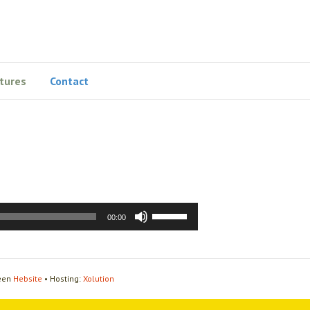
tures
Contact
Gebruik
00:00
Omhoog/Omlaag
pijltoetsen
om
het
 een
Hebsite
• Hosting:
Xolution
volume
te