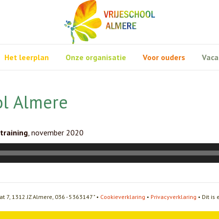
Het leerplan
Onze organisatie
Voor ouders
Vaca
ol Almere
training
, november 2020
at 7, 1312 JZ Almere, 036 - 5363147 " •
Cookieverklaring
•
Privacyverklaring
• Dit is